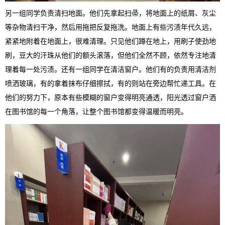
另一组同学负责清扫地面。他们先拿起扫帚，将地面上的纸屑、灰尘
等杂物清扫干净，然后用拖把反复拖洗。地面上有些污渍年代久远，
紧紧地附着在地面上，很难清理。只见他们蹲在地上，用刷子使劲地
刷，豆大的汗珠从他们的额头滚落，但他们全然不顾，依然专注地清
理着每一处污渍。还有一组同学在清洁窗户。他们有的负责用清洁剂
喷洒玻璃，有的拿着抹布仔细擦拭，有的则站在旁边帮忙递工具。在
他们的努力下，原本有些模糊的窗户变得明亮通透，阳光透过窗户洒
在图书馆的每一个角落，让整个图书馆都变得温暖而明亮。